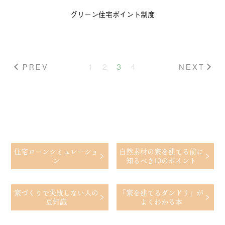
グリーン住宅ポイント制度
PREV
1
2
3
4
NEXT
住宅ローン
シミュレーショ
自然素材の家を建てる前に
ン
知るべき10のポイント
家づくりで
失敗しない人の
「家を建てるダンドリ」が
豆知識
よくわかる本